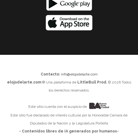
Contacto:
info@elojodelarte.com
elojodelarte.com
® Una plataforma de
LittleBull Prod.
© 2026 Todos
los derechos reservados.
Este sitio cuenta con el auspicio de
Este sitio fue declarado de interés cultural por la Honorable Cámara de
Diputados de la Nación y la Legislatura Porteña
- Contenidos libres de IA generados por humanos-