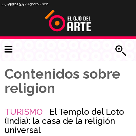
Viernes, 07 Agosto 2026
ESP
ENG
PORT
Contenidos sobre
religion
TURISMO
El Templo del Loto
(India): la casa de la religión
universal