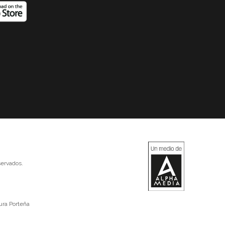
ervados.
ura Porteña