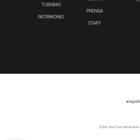
TURISMO
PRENSA
PATRIMONIO
STAFF
elojod
Este sitio fue declarado