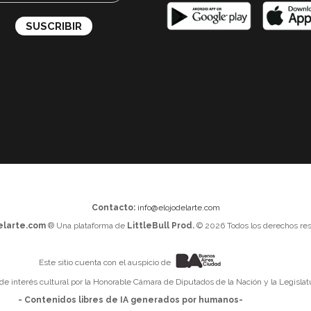
Contacto:
info@elojodelarte.com
elarte.com
® Una plataforma de
LittleBull Prod.
© 2026 Todos los derechos res
Este sitio cuenta con el auspicio de
 de interés cultural por la Honorable Cámara de Diputados de la Nación y la Legislat
- Contenidos libres de IA generados por humanos-