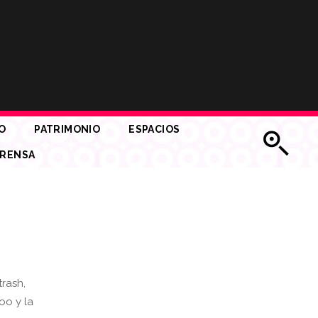
O
PATRIMONIO
ESPACIOS
RENSA
trash,
too y la