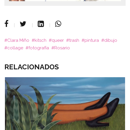
Clara Miño
kitsch
queer
trash
pintura
dibujo
collage
fotografía
Rosario
RELACIONADOS