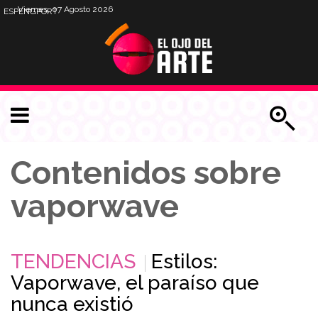
Viernes, 07 Agosto 2026
ESP
ENG
PORT
Contenidos sobre
vaporwave
TENDENCIAS
Estilos:
Vaporwave, el paraíso que
nunca existió