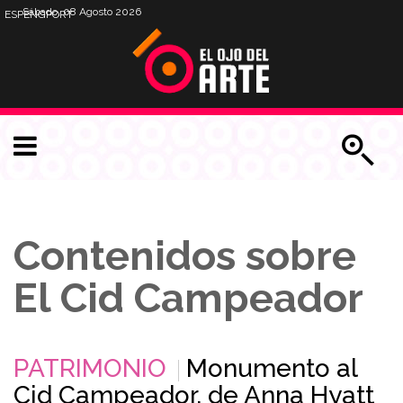
Sábado, 08 Agosto 2026
ESP
ENG
PORT
Contenidos sobre
El Cid Campeador
PATRIMONIO
Monumento al
Cid Campeador, de Anna Hyatt