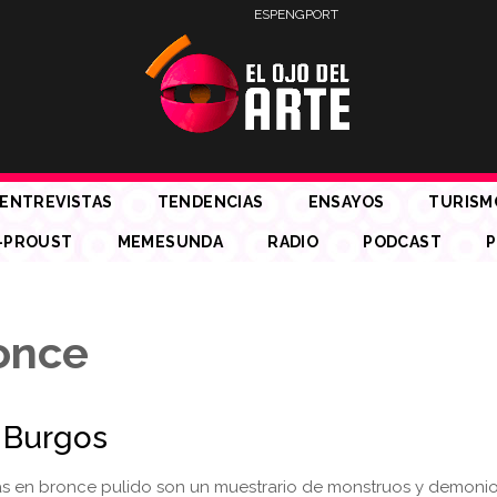
ESP
ENG
PORT
ENTREVISTAS
TENDENCIAS
ENSAYOS
TURISM
-PROUST
MEMESUNDA
RADIO
PODCAST
P
once
 Burgos
as en bronce pulido son un muestrario de monstruos y demoni