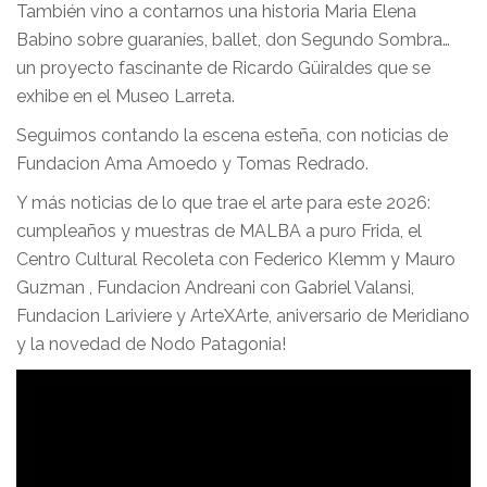
También vino a contarnos una historia Maria Elena
Babino sobre guaraníes, ballet, don Segundo Sombra…
un proyecto fascinante de Ricardo Güiraldes que se
exhibe en el Museo Larreta.
Seguimos contando la escena esteña, con noticias de
Fundacion Ama Amoedo y Tomas Redrado.
Y más noticias de lo que trae el arte para este 2026:
cumpleaños y muestras de MALBA a puro Frida, el
Centro Cultural Recoleta con Federico Klemm y Mauro
Guzman , Fundacion Andreani con Gabriel Valansi,
Fundacion Lariviere y ArteXArte, aniversario de Meridiano
y la novedad de Nodo Patagonia!