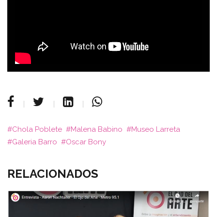
Chola Poblete
Malena Babino
Museo Larreta
Galeria Barro
Oscar Bony
RELACIONADOS