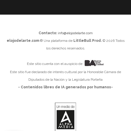
Contacto:
info@elojodelarte.com
elojodelarte.com
® Una plataforma de
LittleBull Prod.
© 2026 Todos
los derechos reservados.
Este sitio cuenta con el auspicio de
Este sitio fue declarado de interés cultural por la Honorable Cámara de
Diputados de la Nación y la Legislatura Porteña
- Contenidos libres de IA generados por humanos-