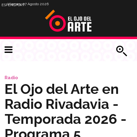
Viernes, 07 Agosto 2026
ESP
ENG
PORT
Radio
El Ojo del Arte en
Radio Rivadavia -
Temporada 2026 -
Programa 5