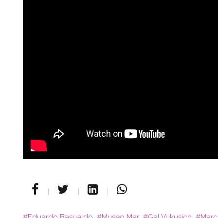
Eduardo Basualdo
Museo Mar
Gal Vukusich
Marce