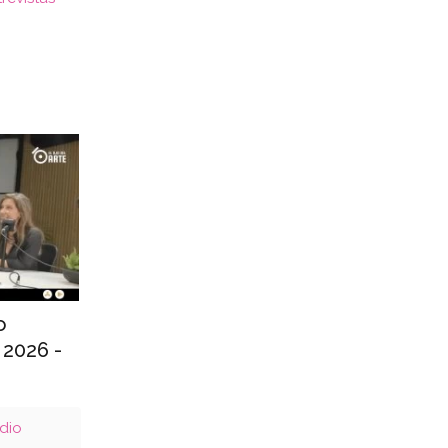
o
 2026 -
adio