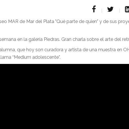
eo MAR de Mar del Plata "Qué parte de quien" y de sus proy
mana en la galería Piedras. Gran charla sobre el arte del retr
 alumna, que hoy son curadora y artista de una muestra en 
e llama “Medium adolescente”.