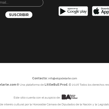
Contacto:
info@elojodelarte.com
elarte.com
® Una plataforma de
LittleBull Prod.
© 2026 Todos los derechos res
Este sitio cuenta con el auspicio de
 de interés cultural por la Honorable Cámara de Diputados de la Nación y la Legislat