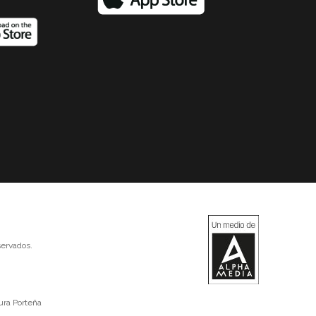
ervados.
ura Porteña