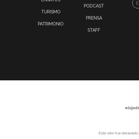
PODCAST
TURISMO
PRENSA
PATRIMONIO
STAFF
elojod
Este sitio fue declarado