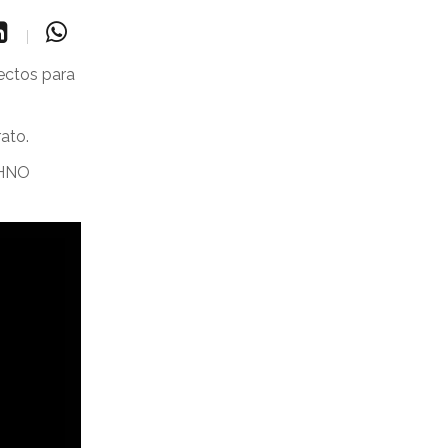
ectos para
ato.
OHNO