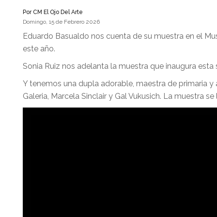
Por
CM El Ojo Del Arte
Domingo, 15 de Febrero 2026
Eduardo Basualdo nos cuenta de su muestra en el Mus
este año.
Sonia Ruiz nos adelanta la muestra que inaugura esta se
Y tenemos una dupla adorable, maestra de primaria y
Galeria, Marcela Sinclair y Gal Vukusich. La muestra s