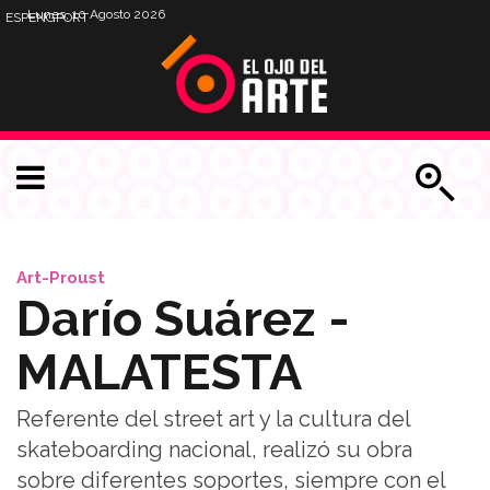
Lunes, 10 Agosto 2026
ESP
ENG
PORT
Art-Proust
Darío Suárez -
MALATESTA
Referente del street art y la cultura del
skateboarding nacional, realizó su obra
sobre diferentes soportes, siempre con el