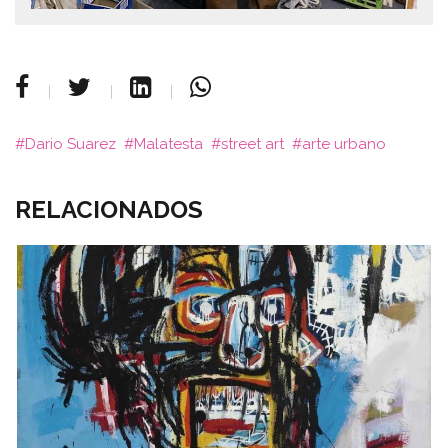
Dario Suarez
Malatesta
street art
arte urbano
RELACIONADOS