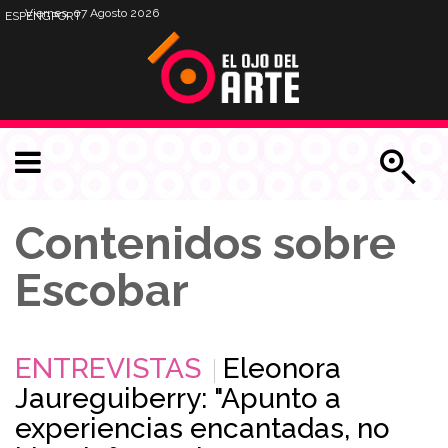
Viernes, 07 Agosto 2026
ESP
ENG
PORT
Contenidos sobre
Escobar
ENTREVISTAS
Eleonora
Jaureguiberry: "Apunto a
experiencias encantadas, no