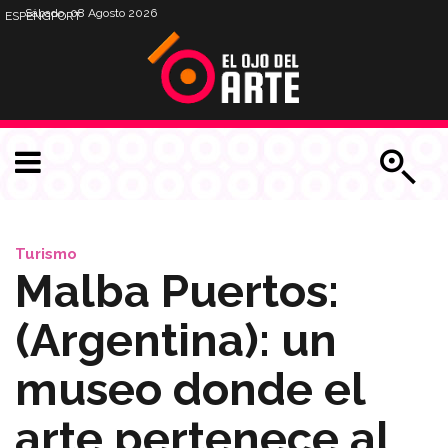
Sábado, 08 Agosto 2026
ESP
ENG
PORT
Turismo
Malba Puertos:
(Argentina): un
museo donde el
arte pertenece al