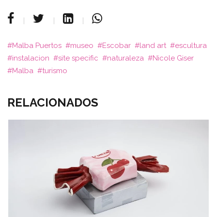
Malba Puertos
museo
Escobar
land art
escultura
instalacion
site specific
naturaleza
Nicole Giser
Malba
turismo
RELACIONADOS