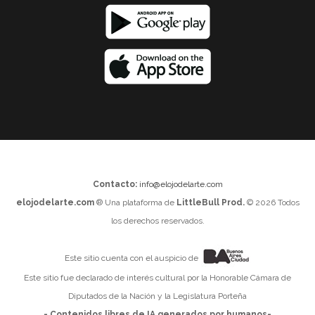
Contacto:
info@elojodelarte.com
elojodelarte.com
® Una plataforma de
LittleBull Prod.
© 2026 Todos
los derechos reservados.
Este sitio cuenta con el auspicio de
Este sitio fue declarado de interés cultural por la Honorable Cámara de
Diputados de la Nación y la Legislatura Porteña
- Contenidos libres de IA generados por humanos-