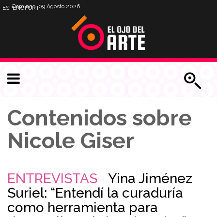
Domingo, 09 Agosto 2026
ESP
ENG
PORT
Contenidos sobre
Nicole Giser
ENTREVISTAS
Yina Jiménez
Suriel: “Entendí la curaduría
como herramienta para