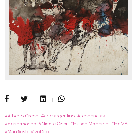
Alberto Greco
arte argentino
tendencias
performance
Nicole Giser
Museo Moderno
MoMA
Manifiesto VivoDito