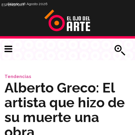
Sábado, 08 Agosto 2026
ESP
ENG
PORT
Tendencias
Alberto Greco: El
artista que hizo de
su muerte una
obra