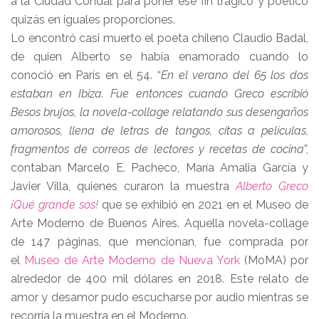
a la Ciudad Condal para poner ese fin trágico y poético
quizás en iguales proporciones.
Lo encontró casi muerto el poeta chileno Claudio Badal,
de quien Alberto se había enamorado cuando lo
conoció en París en el 54. “
En el verano del 65 los dos
estaban en Ibiza. Fue entonces cuando Greco escribió
Besos brujos, la novela-collage relatando sus desengaños
amorosos, llena de letras de tangos, citas a películas,
fragmentos de correos de lectores y recetas de cocina
”,
contaban Marcelo E. Pacheco, María Amalia García y
Javier Villa, quienes curaron la muestra
Alberto Greco
¡Qué grande sos!
que se exhibió en 2021 en el Museo de
Arte Moderno de Buenos Aires. Aquella novela-collage
de 147 páginas, que mencionan, fue comprada por
el
Museo de Arte Moderno de Nueva York
(MoMA) por
alrededor de 400 mil dólares en 2018. Este relato de
amor y desamor pudo escucharse por audio mientras se
recorría la muestra en el Moderno.