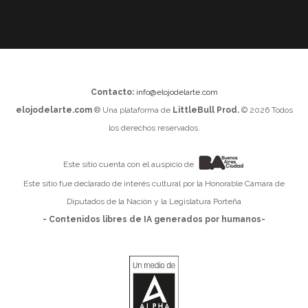
Contacto:
info@elojodelarte.com
elojodelarte.com
® Una plataforma de
LittleBull Prod.
© 2026 Todos
los derechos reservados.
Este sitio cuenta con el auspicio de
Este sitio fue declarado de interés cultural por la Honorable Cámara de
Diputados de la Nación y la Legislatura Porteña
- Contenidos libres de IA generados por humanos-