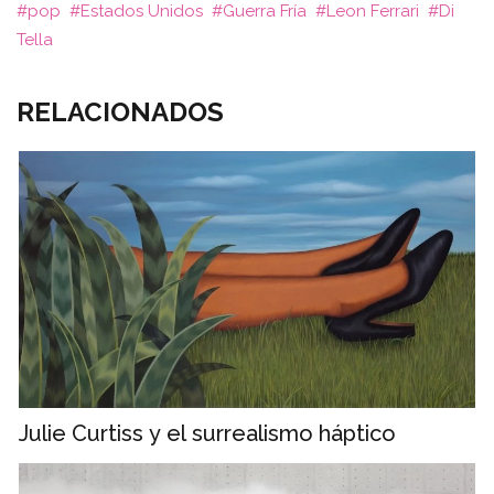
pop
Estados Unidos
Guerra Fría
Leon Ferrari
Di
Tella
RELACIONADOS
Julie Curtiss y el surrealismo háptico