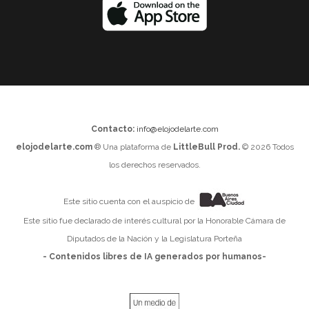
Contacto:
info@elojodelarte.com
elojodelarte.com
® Una plataforma de
LittleBull Prod.
© 2026 Todos
los derechos reservados.
Este sitio cuenta con el auspicio de
Este sitio fue declarado de interés cultural por la Honorable Cámara de
Diputados de la Nación y la Legislatura Porteña
- Contenidos libres de IA generados por humanos-