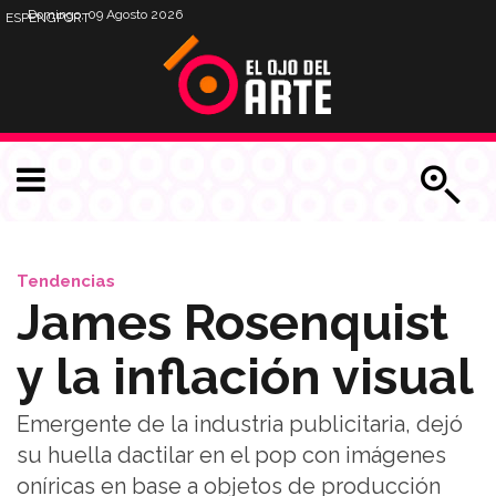
Domingo, 09 Agosto 2026
ESP
ENG
PORT
Tendencias
James Rosenquist
y la inflación visual
Emergente de la industria publicitaria, dejó
su huella dactilar en el pop con imágenes
oníricas en base a objetos de producción