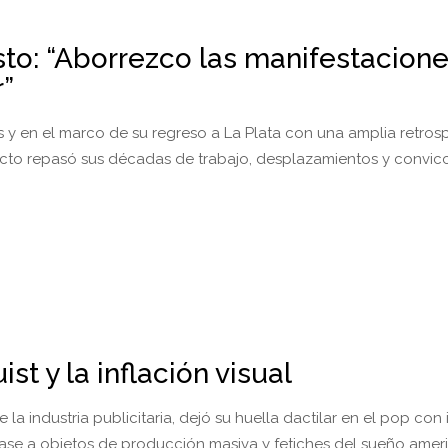
to: “Aborrezco las manifestacion
r”
 y en el marco de su regreso a La Plata con una amplia retrosp
racto repasó sus décadas de trabajo, desplazamientos y convic
t y la inflación visual
la industria publicitaria, dejó su huella dactilar en el pop co
base a objetos de producción masiva y fetiches del sueño amer