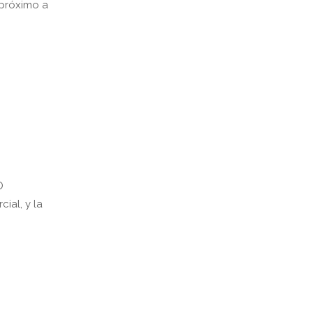
 próximo a
D
cial, y la