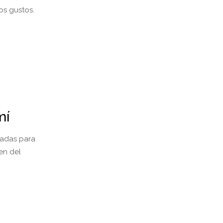
los gustos.
mí
sadas para
en del