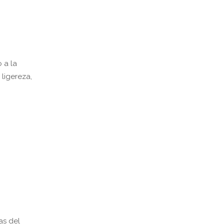
 a la
ligereza,
as del