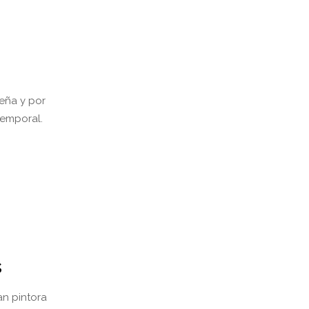
teña y por
ntemporal.
s
an pintora