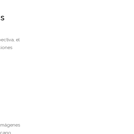
es
ectiva, el
ciones
n imágenes
icano.