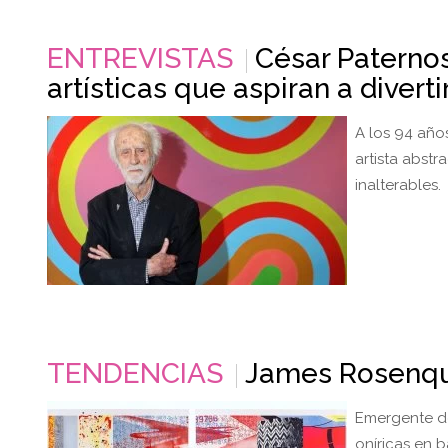
ENTREVISTAS
César Paternos
artísticas que aspiran a diverti
A los 94 años
artista abst
inalterables.
TENDENCIAS
James Rosenquis
Emergente de 
oníricas en 