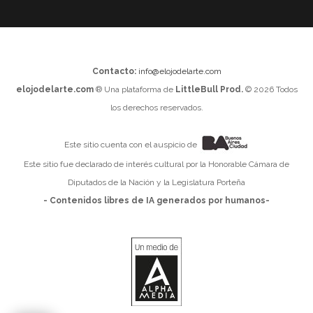
Contacto:
info@elojodelarte.com
elojodelarte.com
® Una plataforma de
LittleBull Prod.
© 2026 Todos
los derechos reservados.
Este sitio cuenta con el auspicio de
Este sitio fue declarado de interés cultural por la Honorable Cámara de
Diputados de la Nación y la Legislatura Porteña
- Contenidos libres de IA generados por humanos-