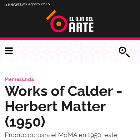
Viernes, 07 Agosto 2026
ESP
ENG
PORT
Memesunda
Works of Calder -
Herbert Matter
(1950)
Producido para el MoMA en 1950, este