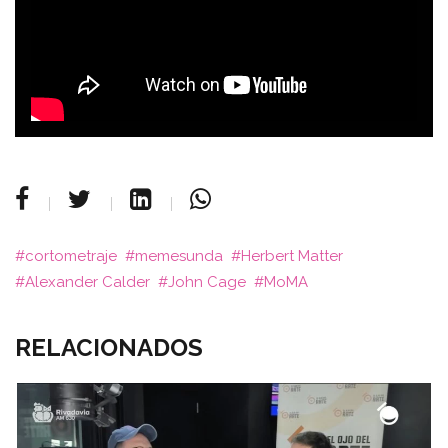
cortometraje
memesunda
Herbert Matter
Alexander Calder
John Cage
MoMA
RELACIONADOS