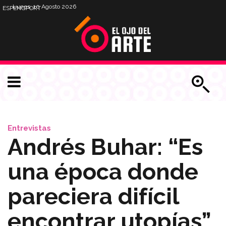
Lunes, 10 Agosto 2026
ESP
ENG
PORT
Entrevistas
Andrés Buhar: “Es
una época donde
pareciera difícil
encontrar utopías”