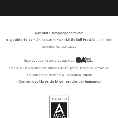
Contacto:
info@elojodelarte.com
elojodelarte.com
® Una plataforma de
LittleBull Prod.
© 2026 Todos
los derechos reservados.
Este sitio cuenta con el auspicio de
Este sitio fue declarado de interés cultural por la Honorable Cámara de
Diputados de la Nación y la Legislatura Porteña
- Contenidos libres de IA generados por humanos-