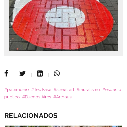
patrimonio
Tec Fase
street art
muralismo
espacio
publico
Buenos Aires
Arthaus
RELACIONADOS