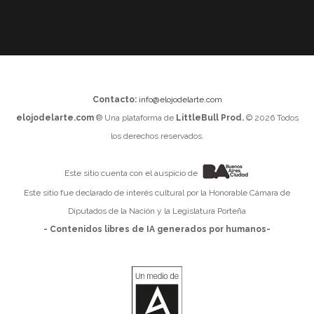
Contacto:
info@elojodelarte.com
elojodelarte.com
® Una plataforma de
LittleBull Prod.
© 2026 Todos
los derechos reservados.
Este sitio cuenta con el auspicio de
Este sitio fue declarado de interés cultural por la Honorable Cámara de
Diputados de la Nación y la Legislatura Porteña
- Contenidos libres de IA generados por humanos-