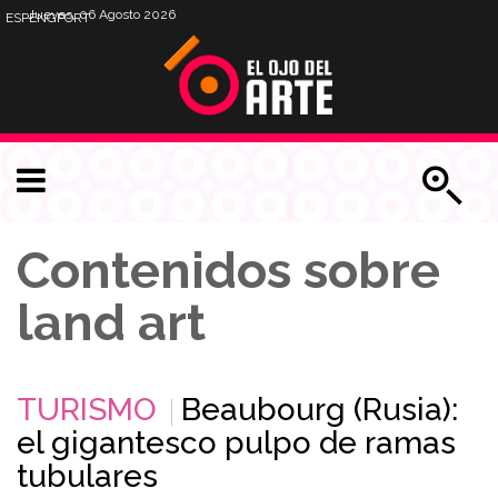
Jueves, 06 Agosto 2026
ESP
ENG
PORT
Contenidos sobre
land art
TURISMO
Beaubourg (Rusia):
el gigantesco pulpo de ramas
tubulares