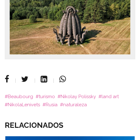
Beaubourg
turismo
Nikolay Polissky
land art
NikolaLenivets
Rusia
naturaleza
RELACIONADOS