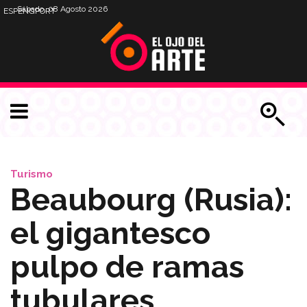
Sábado, 08 Agosto 2026
ESP
ENG
PORT
Turismo
Beaubourg (Rusia):
el gigantesco
pulpo de ramas
tubulares