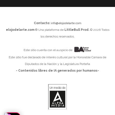
Contacto:
info@elojodelarte.com
elojodelarte.com
® Una plataforma de
LittleBull Prod.
© 2026 Todos
los derechos reservados.
Este sitio cuenta con el auspicio de
Este sitio fue declarado de interés cultural por la Honorable Cámara de
Diputados de la Nación y la Legislatura Porteña
- Contenidos libres de IA generados por humanos-