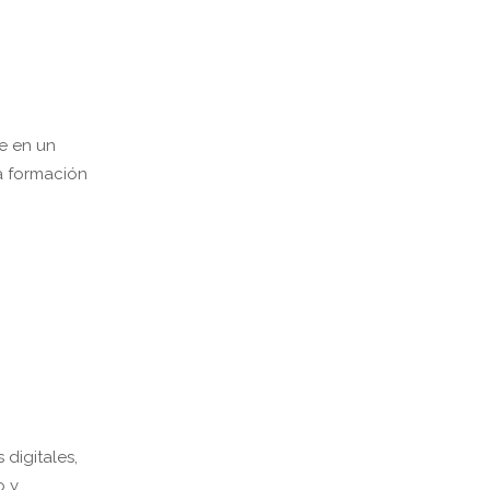
e en un
a formación
digitales,
o y