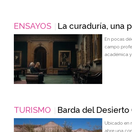
ENSAYOS
La curaduría, una p
En pocas déc
campo profes
académica y 
TURISMO
Barda del Desierto
Ubicado en m
abre una con