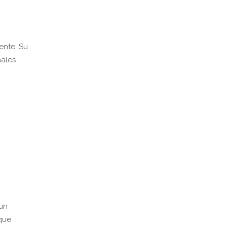
ente. Su
nales
 un
oque