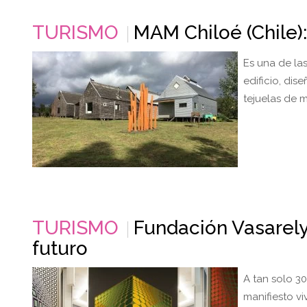
TURISMO
MAM Chiloé (Chile): 
Es una de la
edificio, dis
tejuelas de m
TURISMO
Fundación Vasarely 
futuro
A tan solo 3
manifiesto v