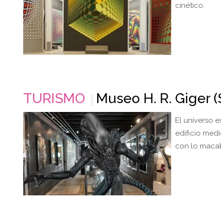
cinético.
TURISMO
Museo H. R. Giger (S
El universo e
edificio med
con lo maca