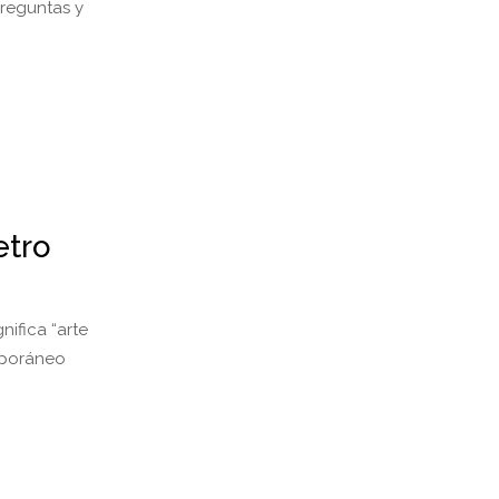
preguntas y
etro
ifica “arte
mporáneo