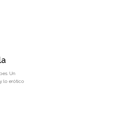
la
lpes. Un
y lo erótico