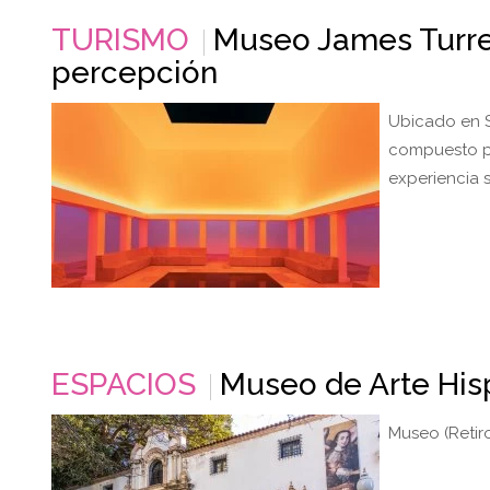
TURISMO
Museo James Turrell
percepción
Ubicado en Sa
compuesto po
experiencia 
ESPACIOS
Museo de Arte His
Museo (Retir