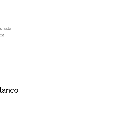
s. Está
ica
lanco