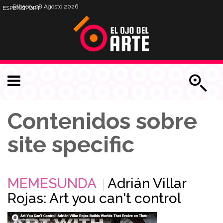
Sábado, 08 Agosto 2026
ESP
ENG
PORT
Contenidos sobre
site specific
MEMESUNDA
Adrián Villar
Rojas: Art you can't control