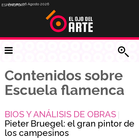
Jueves, 06 Agosto 2026
ESP
ENG
PORT
Contenidos sobre
Escuela flamenca
BIOS Y ANÁLISIS DE OBRAS
Pieter Bruegel: el gran pintor de
los campesinos