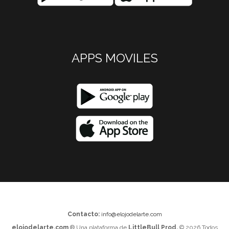
APPS MOVILES
Contacto:
info@elojodelarte.com
elojodelarte.com
® Una plataforma de
LittleBull Prod.
© 2026 Todos