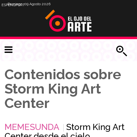
Domingo, 09 Agosto 2026
ESP
ENG
PORT
Contenidos sobre
Storm King Art
Center
MEMESUNDA
Storm King Art
Center desde el cielo