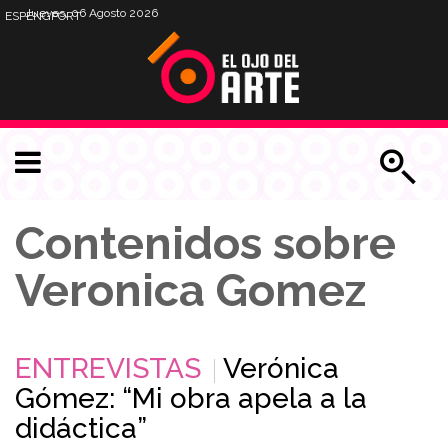
Jueves, 06 Agosto 2026
ESP
ENG
PORT
Contenidos sobre
Veronica Gomez
ENTREVISTAS
Verónica
Gómez: “Mi obra apela a la
didáctica”