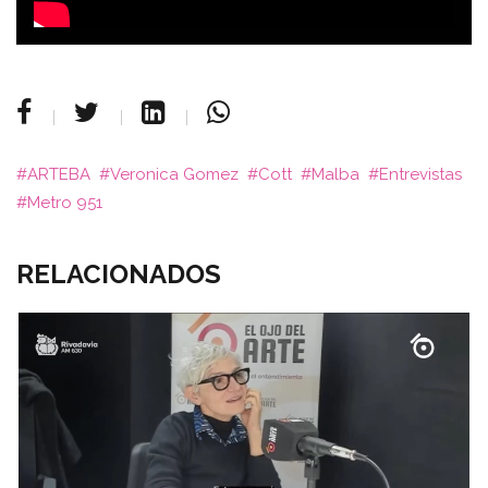
ARTEBA
Veronica Gomez
Cott
Malba
Entrevistas
Metro 951
RELACIONADOS