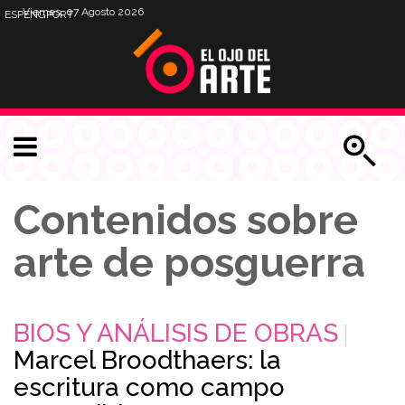
Viernes, 07 Agosto 2026
ESP
ENG
PORT
Contenidos sobre
arte de posguerra
BIOS Y ANÁLISIS DE OBRAS
Marcel Broodthaers: la
escritura como campo