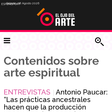
Sábado, 08 Agosto 2026
ESP
ENG
PORT
Contenidos sobre
arte espiritual
ENTREVISTAS
Antonio Paucar:
“Las prácticas ancestrales
hacen que la producción