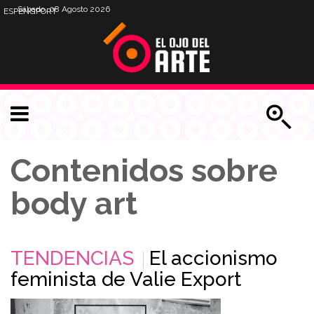
Sábado, 08 Agosto 2026
ESP
ENG
PORT
Contenidos sobre
body art
TENDENCIAS
El accionismo
feminista de Valie Export