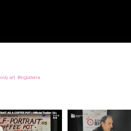
ody art
Inglaterra