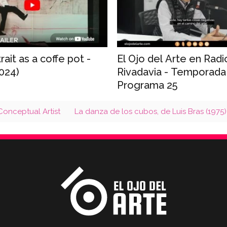
rait as a coffe pot -
El Ojo del Arte en Radi
2024)
Rivadavia - Temporada
Programa 25
onceptual Artist
La danza de los cubos, de Luis Bras (1975)