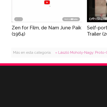
Zen for Film, de Nam June Paik
Self-port
(1964)
Trailer (
Más en esta categoría:
« László Moholy-Nagy: Proto-C