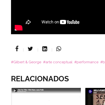
Gilbert & George
arte conceptual
performance
b
RELACIONADOS