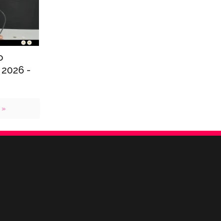
o
 2026 -
 »