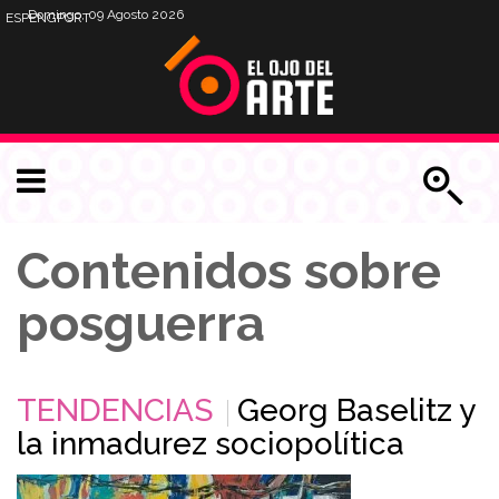
Domingo, 09 Agosto 2026
ESP
ENG
PORT
Contenidos sobre
posguerra
TENDENCIAS
Georg Baselitz y
la inmadurez sociopolítica