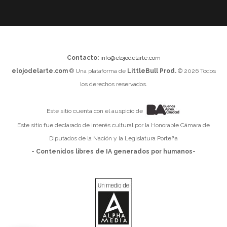
Contacto:
info@elojodelarte.com
elojodelarte.com
® Una plataforma de
LittleBull Prod.
© 2026 Todos
los derechos reservados.
Este sitio cuenta con el auspicio de
Este sitio fue declarado de interés cultural por la Honorable Cámara de
Diputados de la Nación y la Legislatura Porteña
- Contenidos libres de IA generados por humanos-