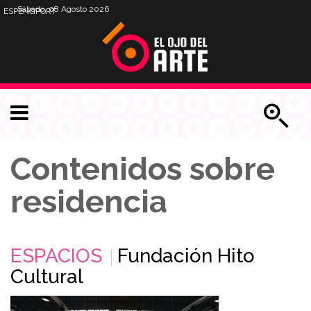
Sábado, 08 Agosto 2026
ESP
ENG
PORT
Contenidos sobre
residencia
ESPACIOS
Fundación Hito
Cultural