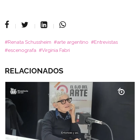
Renata Schussheim
arte argentino
Entrevistas
escenografa
Virginia Fabri
RELACIONADOS