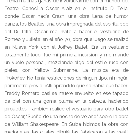
-Tenía muchas ganas de involucrarme con el mundo del
Teatro. Conocí a Oscar Araiz en el Instituto Di Tella,
donde Oscar hacía Crash, una obra llena de humor,
danza, los Beatles, una obra impregnada del espíritu pop
del Di Tella. Oscar me invitó a hacer el vestuario de
Romeo y Julieta, en el año 70, obra que luego se realizó
en Nueva York con el Joffrey Ballet. Era un vestuario
totalmente loco, fue mi primera incursión y me mandé
un vuelo personal, mezclando algo del estilo ruso con
pieles, con Yellow Submarine. La música era de
Prokofiev. No tenía restricciones de ningún tipo, ni ningún
parámetro previo. ¡Allí aprendí lo que no había que hacer!
Freddy Romero casi se muere envuelto en ese tapado
de piel con una goma pluma en la cabeza, haciendo
pirouettes. También realicé el vestuario para otro ballet
de Oscar, “Sueño de una noche de verano”, sobre la obra
de William Shakespeare. En Suiza hicimos la obra con
marionetas, las cuales dibujé, las fabricaron y las vestí.