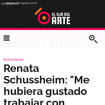
Sábado, 08 Agosto 2026
ESP
ENG
PORT
Entrevistas
Renata
Schussheim: "Me
hubiera gustado
trabajar con