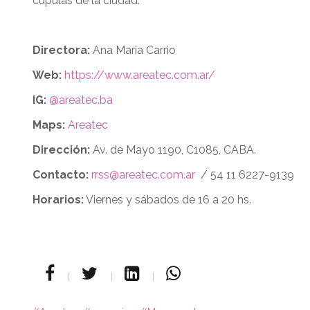
cúpulas de la ciudad.
Directora:
Ana Maria Carrio
Web:
https://www.areatec.com.ar/
IG:
@areatec.ba
Maps:
Areatec
Dirección:
Av. de Mayo 1190, C1085, CABA.
Contacto:
rrss@areatec.com.ar
/ 54 11 6227-9139
Horarios:
Viernes y sábados de 16 a 20 hs.