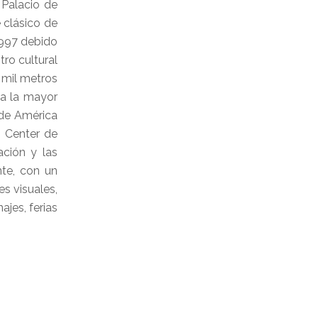
 Palacio de
 clásico de
1997 debido
tro cultural
 mil metros
ma la mayor
 de América
n Center de
ación y las
nte, con un
s visuales,
ajes, ferias