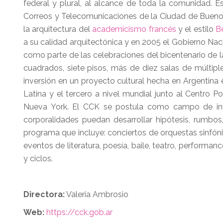
federal y plural, al alcance de toda la comunidad. E
Correos y Telecomunicaciones de la Ciudad de Buenos 
la arquitectura del
academicismo francés
y el estilo
B
a su calidad arquitectónica y en 2005 el Gobierno Nacio
como parte de las celebraciones del bicentenario de 
cuadrados, siete pisos, más de diez salas de múltip
inversión en un proyecto cultural hecha en Argentina
Latina y el tercero a nivel mundial junto al Centro P
Nueva York. El CCK se postula como campo de inflex
corporalidades puedan desarrollar hipótesis, rumbos
programa que incluye: conciertos de orquestas sinfónic
eventos de literatura, poesía, baile, teatro, performanc
y ciclos.
Directora:
Valeria Ambrosio
Web:
https://cck.gob.ar