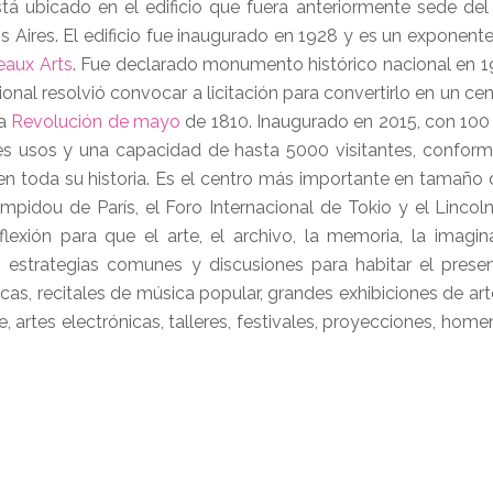
stá ubicado en el edificio que fuera anteriormente sede del
Aires. El edificio fue inaugurado en 1928 y es un exponente
eaux Arts
. Fue declarado monumento histórico nacional en 
nal resolvió convocar a licitación para convertirlo en un cen
la
Revolución de mayo
de 1810. Inaugurado en 2015, con 100
les usos y una capacidad de hasta 5000 visitantes, confor
 en toda su historia. Es el centro más importante en tamaño
ompidou de París, el Foro Internacional de Tokio y el Lincol
ión para que el arte, el archivo, la memoria, la imagin
, estrategias comunes y discusiones para habitar el prese
as, recitales de música popular, grandes exhibiciones de arte
e, artes electrónicas, talleres, festivales, proyecciones, homen