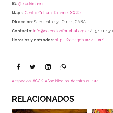
IG:
@elcckirchner
Maps:
Centro Cultural Kirchner (CCK)
Dirección:
Sarmiento 151, C1041, CABA.
Contacto:
info@coleccionfortabat.org.ar
/ +54 11 43
Horarios y entradas:
https://cck.gob.ar/visitar/
espacios
CCK
San Nicolás
centro cultural
RELACIONADOS