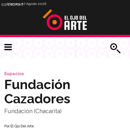
Viernes, 07 Agosto 2026
ESP
ENG
PORT
Espacios
Fundación
Cazadores
Fundación (Chacarita)
Por
El Ojo Del Arte