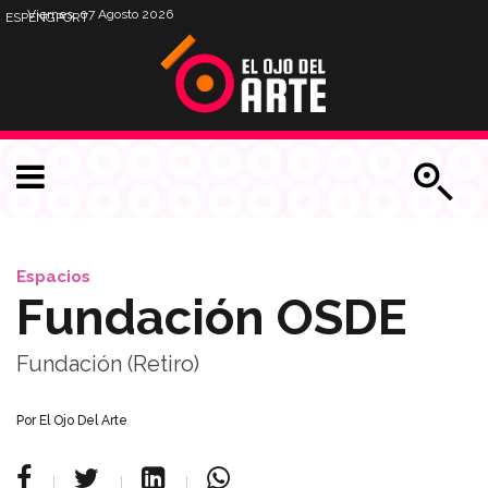
Viernes, 07 Agosto 2026
ESP
ENG
PORT
Espacios
Fundación OSDE
Fundación (Retiro)
Por
El Ojo Del Arte