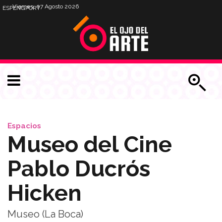
Viernes, 07 Agosto 2026
ESP
ENG
PORT
Espacios
Museo del Cine
Pablo Ducrós
Hicken
Museo (La Boca)