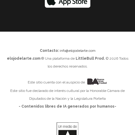
Contacto:
info@elojodelarte.com
elojodelarte.com
® Una plataforma de
LittleBull Prod.
© 2026 Todos
los derechos reservados.
Este sitio cuenta con el auspicio de
Este sitio fue declarado de interés cultural por la Honorable Cámara de
Diputados de la Nación y la Legislatura Porteña
- Contenidos libres de IA generados por humanos-