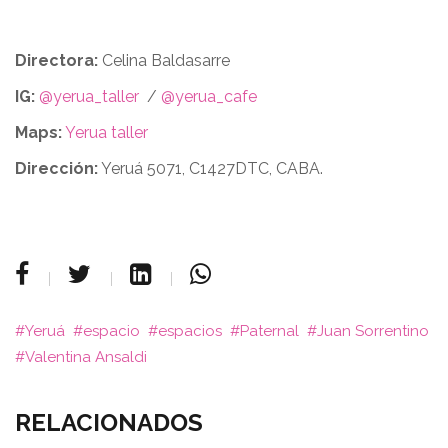
Directora:
Celina Baldasarre
IG:
@yerua_taller
/
@yerua_cafe
Maps:
Yerua taller
Dirección:
Yeruá 5071, C1427DTC, CABA.
Yeruá
espacio
espacios
Paternal
Juan Sorrentino
Valentina Ansaldi
RELACIONADOS