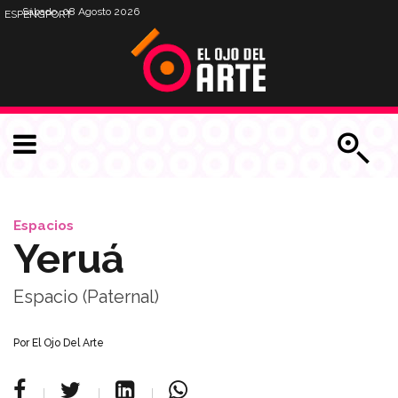
Sábado, 08 Agosto 2026
ESP
ENG
PORT
Espacios
Yeruá
Espacio (Paternal)
Por
El Ojo Del Arte