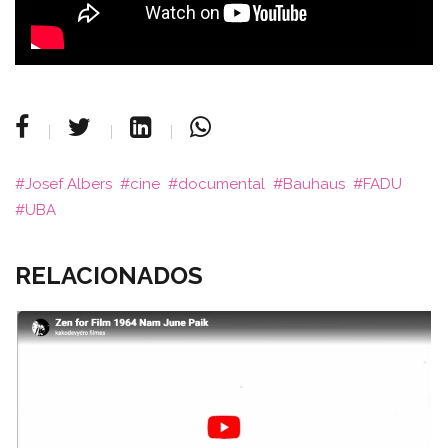
Josef Albers
cine
documental
Bauhaus
FADU
UBA
RELACIONADOS