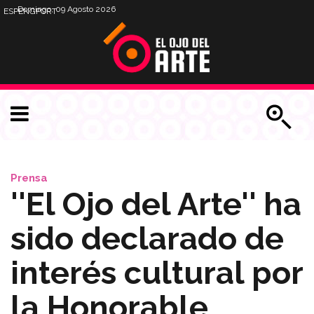
Domingo, 09 Agosto 2026
ESP
ENG
PORT
Prensa
''El Ojo del Arte'' ha
sido declarado de
interés cultural por
la Honorable