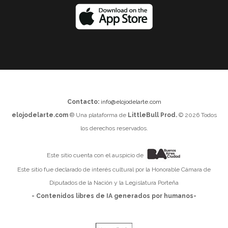
Contacto:
info@elojodelarte.com
elojodelarte.com
® Una plataforma de
LittleBull Prod.
© 2026 Todos
los derechos reservados.
Este sitio cuenta con el auspicio de
Este sitio fue declarado de interés cultural por la Honorable Cámara de
Diputados de la Nación y la Legislatura Porteña
- Contenidos libres de IA generados por humanos-