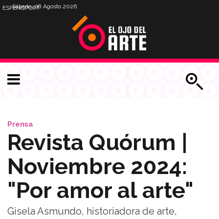
Sábado, 08 Agosto 2026
ESP
ENG
PORT
Prensa
Revista Quórum |
Noviembre 2024:
"Por amor al arte"
Gisela Asmundo, historiadora de arte,