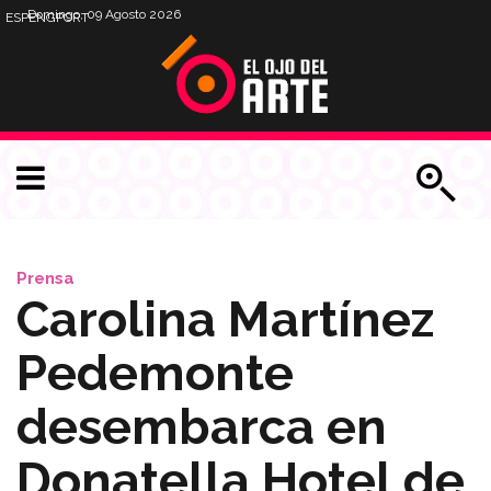
Domingo, 09 Agosto 2026
ESP
ENG
PORT
Prensa
Carolina Martínez
Pedemonte
desembarca en
Donatella Hotel de