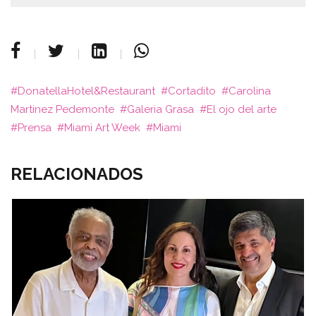
DonatellaHotel&Restaurant
Cortadito
Carolina
Martinez Pedemonte
Galeria Grasa
El ojo del arte
Prensa
Miami Art Week
Miami
RELACIONADOS