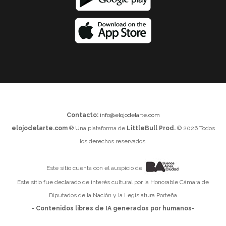
Contacto:
info@elojodelarte.com
elojodelarte.com
® Una plataforma de
LittleBull Prod.
© 2026 Todos
los derechos reservados.
Este sitio cuenta con el auspicio de
Este sitio fue declarado de interés cultural por la Honorable Cámara de
Diputados de la Nación y la Legislatura Porteña
- Contenidos libres de IA generados por humanos-