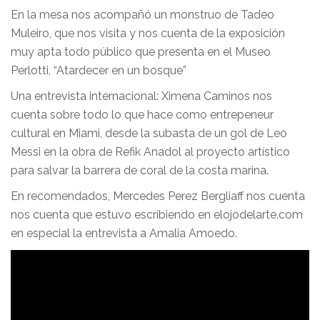
En la mesa nos acompañó un monstruo de Tadeo
Muleiro, que nos visita y nos cuenta de la exposición
muy apta todo público que presenta en el Museo
Perlotti, “Atardecer en un bosque”
Una entrevista internacional: Ximena Caminos nos
cuenta sobre todo lo que hace como entrepeneur
cultural en Miami, desde la subasta de un gol de Leo
Messi en la obra de Refik Anadol al proyecto artístico
para salvar la barrera de coral de la costa marina.
En recomendados, Mercedes Perez Bergliaff nos cuenta
nos cuenta que estuvo escribiendo en elojodelarte.com
en especial la entrevista a Amalia Amoedo.