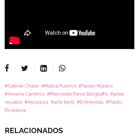
Gabriel Chaile
Malba Puertos
Tadeo Muleiro
Ximena Caminos
Mercedes Perez Bergliaffa
artes
visuales
escultura
arte textil
Entrevistas
Radio
Rivadavia
RELACIONADOS