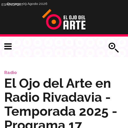
Domingo, 09 Agosto 2026
ESP
ENG
PORT
Radio
El Ojo del Arte en
Radio Rivadavia -
Temporada 2025 -
Programa 17