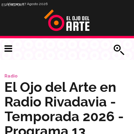
Viernes, 07 Agosto 2026
ESP
ENG
PORT
Radio
El Ojo del Arte en
Radio Rivadavia -
Temporada 2026 -
Programa 13