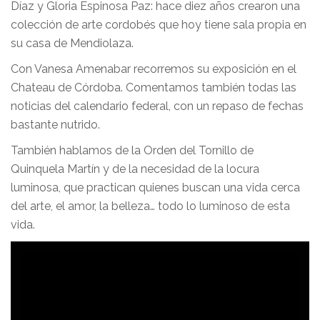
Díaz y Gloria Espinosa Paz: hace diez años crearon una
colección de arte cordobés que hoy tiene sala propia en
su casa de Mendiolaza.
Con Vanesa Amenabar recorremos su exposición en el
Chateau de Córdoba. Comentamos también todas las
noticias del calendario federal, con un repaso de fechas
bastante nutrido.
También hablamos de la Orden del Tornillo de
Quinquela Martín y de la necesidad de la locura
luminosa, que practican quienes buscan una vida cerca
del arte, el amor, la belleza… todo lo luminoso de esta
vida.