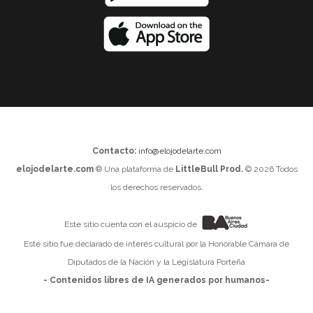
Contacto:
info@elojodelarte.com
elojodelarte.com
® Una plataforma de
LittleBull Prod.
© 2026 Todos
los derechos reservados.
Este sitio cuenta con el auspicio de
Este sitio fue declarado de interés cultural por la Honorable Cámara de
Diputados de la Nación y la Legislatura Porteña
- Contenidos libres de IA generados por humanos-