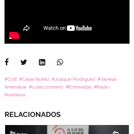
Cott
Cesar Nuñez
Joaquin Rodriguez
Vanesa
Amenabar
coleccionismo
Entrevistas
Radio
Rivadavia
RELACIONADOS