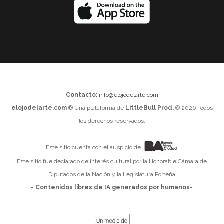
Contacto:
info@elojodelarte.com
elojodelarte.com
® Una plataforma de
LittleBull Prod.
© 2026 Todos
los derechos reservados.
Este sitio cuenta con el auspicio de
Este sitio fue declarado de interés cultural por la Honorable Cámara de
Diputados de la Nación y la Legislatura Porteña
- Contenidos libres de IA generados por humanos-