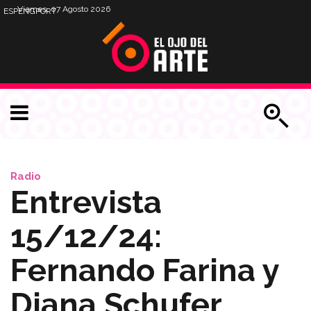
Viernes, 07 Agosto 2026
ESP
ENG
PORT
Radio
Entrevista
15/12/24:
Fernando Farina y
Diana Schufer