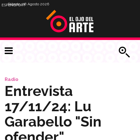
Sábado, 08 Agosto 2026
ESP
ENG
PORT
Radio
Entrevista
17/11/24: Lu
Garabello "Sin
ofender"