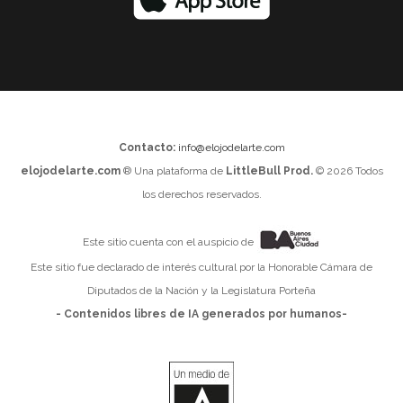
Contacto:
info@elojodelarte.com
elojodelarte.com
® Una plataforma de
LittleBull Prod.
© 2026 Todos
los derechos reservados.
Este sitio cuenta con el auspicio de
Este sitio fue declarado de interés cultural por la Honorable Cámara de
Diputados de la Nación y la Legislatura Porteña
- Contenidos libres de IA generados por humanos-