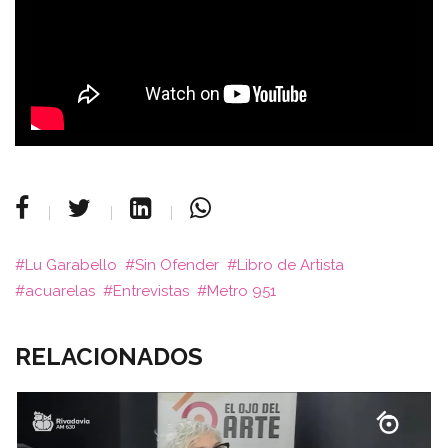
Lu Garabello
Sin Ofender
Libro de Artista
acuarelas
Entrevistas
Metro 951
RELACIONADOS