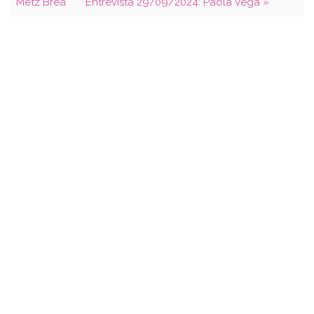
Metz Brea
Entrevista 29/09/2024: Paola Vega »