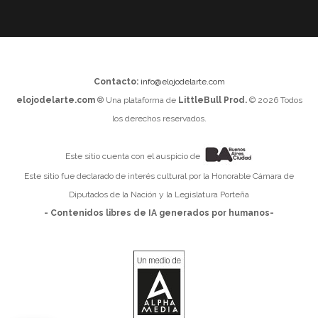
Contacto:
info@elojodelarte.com
elojodelarte.com
® Una plataforma de
LittleBull Prod.
© 2026 Todos
los derechos reservados.
Este sitio cuenta con el auspicio de
Este sitio fue declarado de interés cultural por la Honorable Cámara de
Diputados de la Nación y la Legislatura Porteña
- Contenidos libres de IA generados por humanos-